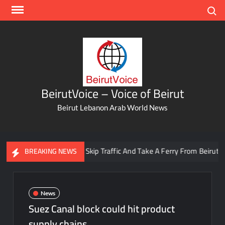
Skip
Search
to
content
BeirutVoice – Voice of Beirut
Beirut Lebanon Arab World News
You Can Now Skip Traffic And Take A Ferry From Beirut To Bat
BREAKING NEWS
News
Suez Canal block could hit product
supply chains