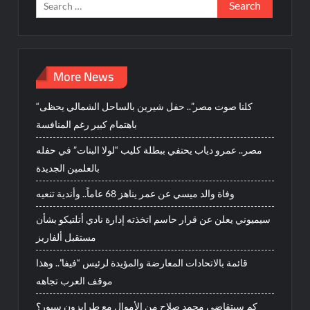
Search
for:
More News
“كلنا صوت مصر”.. حفل شيرين بالساحل الشمالي يحظى
باهتمام كبير رغم المنافسة
مصر.. عمرو دياب يحتفي ببطلة كليب “لولا البنات” في حفله
بالعلمين الجديدة
وفاة والد ميسي عن عمر يناهز 68 عاماً.. وأندية تنعيه
سيميوني يعلن عن قرار حاسم اتخذته إدارة نادي أتلتيكو بشأن
مستقبل ألفاريز
قائمة بالاتحادات المعارضة والمؤيدة لرئيس “فيفا”.. وهذا
موقف العرب تجاهه
كم سيتقاضى محمد صلاح من الأموال مع طرابزون سبور؟