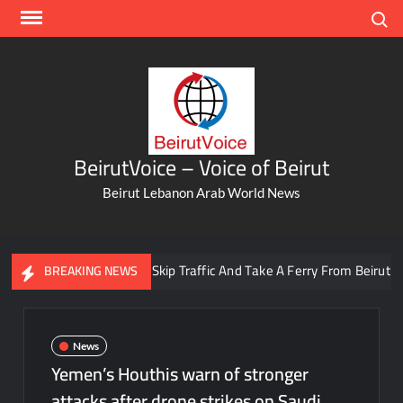
Skip
Search
to
content
BeirutVoice – Voice of Beirut
Beirut Lebanon Arab World News
You Can Now Skip Traffic And Take A Ferry From Beirut To Bat
BREAKING NEWS
News
Yemen’s Houthis warn of stronger
attacks after drone strikes on Saudi