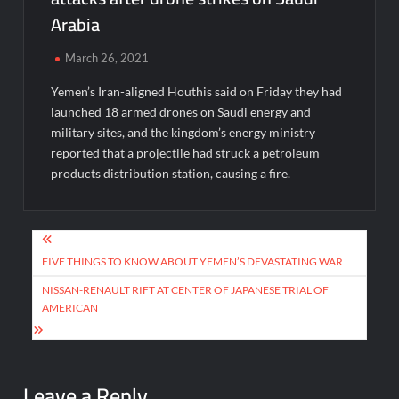
Arabia
March 26, 2021
Yemen’s Iran-aligned Houthis said on Friday they had
launched 18 armed drones on Saudi energy and
military sites, and the kingdom’s energy ministry
reported that a projectile had struck a petroleum
products distribution station, causing a fire.
Post
navigation
FIVE THINGS TO KNOW ABOUT YEMEN’S DEVASTATING WAR
NISSAN-RENAULT RIFT AT CENTER OF JAPANESE TRIAL OF
AMERICAN
Leave a Reply