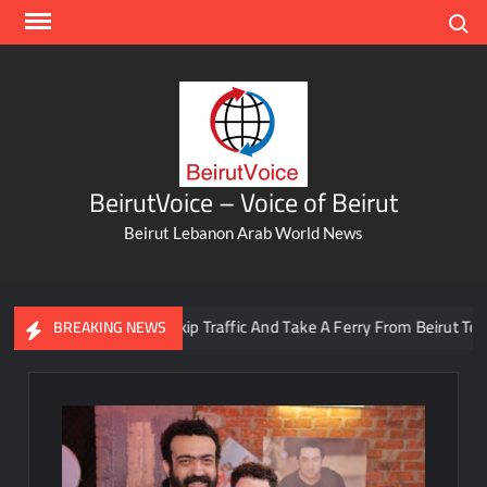
Skip
Search
to
content
BeirutVoice – Voice of Beirut
Beirut Lebanon Arab World News
You Can Now Skip Traffic And Take A Ferry From Beirut To Batrou
BREAKING NEWS