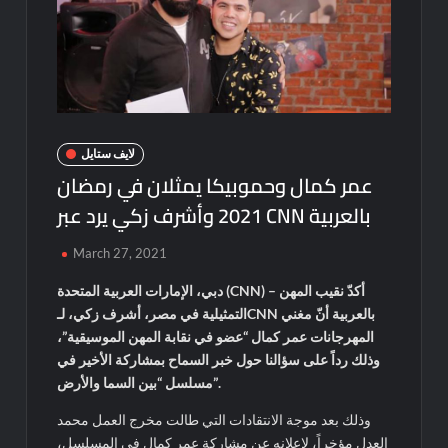
لايف ستايل
عمر كمال وحموبيكا يمثلان في رمضان
2021 وأشرف زكي يرد عبر CNN بالعربية
March 27, 2021
دبي، الإمارات العربية المتحدة (CNN) – أكدّ نقيب المهن
التمثيلية في مصر، أشرف زكي، لـCNN بالعربية أنّ مغني
المهرجانات عمر كمال “عضو في نقابة المهن الموسيقية”،
وذلك رداً على سؤالنا حول خبر السماح بمشاركة الأخير في
مسلسل “بين السما والأرض”.
وذلك بعد موجة الانتقادات التي طالت مخرج العمل محمد
العدل مؤخراً، لإعلانه عن مشاركة عمر كمال في المسلسل،