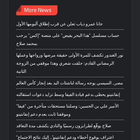
More News
جانا عمرو دياب تعلن عن قرب إطلاق ألبومها الأول
حساب مسلسل “هذا البحر يفيض” على منصة “إكس” يرحب
بمحمد صلاح
نور الغندور تكشف للمرة الأولى حقيقة مرضها وزواجها وعملها
الرمضاني القادم: حلقت شعري وهذا موقفي من الزوجة
الثانية
مصر.. السيسي يوجه رسالة لناشئات اليد بعد إنجاز كأس العالم
إنفانتينو يحظى بدعم قيادة الفيفا وسط تزايد دعوات استقالته
الأمير علي بن الحسين: وصلتنا مستحقات متأخرة من “فيفا”
وموقفنا ثابت بعدم دعم إنفانتينو
صلاح يوقّع لطرابزون رسميًا والنادي يكشف مدة التعاقد
“اعتراف بوقوع أخطاء ودعم إنفانتينو”.. إليك نتائج الاجتماع