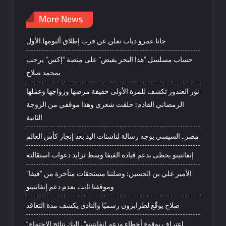
More News
جانا عمرو دياب تعلن عن قرب إطلاق ألبومها الأول
حساب مسلسل “هذا البحر يفيض” على منصة “إكس” يرحب
بمحمد صلاح
نور الغندور تكشف للمرة الأولى حقيقة مرضها وزواجها وعملها
الرمضاني القادم: حلقت شعري وهذا موقفي من الزوجة
الثانية
مصر.. السيسي يوجه رسالة لناشئات اليد بعد إنجاز كأس العالم
إنفانتينو يحظى بدعم قيادة الفيفا وسط تزايد دعوات استقالته
الأمير علي بن الحسين: وصلتنا مستحقات متأخرة من “فيفا”
وموقفنا ثابت بعدم دعم إنفانتينو
صلاح يوقّع لطرابزون رسميًا والنادي يكشف مدة التعاقد
“اعتراف بوقوع أخطاء ودعم إنفانتينو”.. إليك نتائج الاجتماع