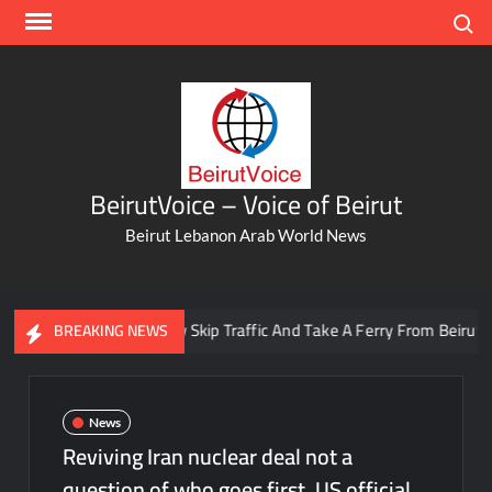
Skip
Search
to
content
BeirutVoice – Voice of Beirut
Beirut Lebanon Arab World News
You Can Now Skip Traffic And Take A Ferry From Beirut To Ba
BREAKING NEWS
News
Reviving Iran nuclear deal not a
question of who goes first, US official