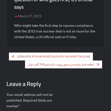
says
March 27, 2021
Who might take the first step to resume compliance
with the 2015 Iran nuclear deal is not an issue for the
United States, a US official said on Friday
Post
LEBANESE POUND RISES SLIGHTLY AGAINST DOLLAR
navigation
قطعة فنية رقمية من صنع روبوت تباع بنحو 700 ألف دولار
Leave a Reply
Your email address will not be
published.
Required fields are
marked
*