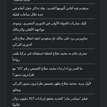
ستقدم فيه أغاني ألبومها الجديد.. نفاد تذاكر حفل أنغام في
جدة خلال ساعات قليلة
إليك مباريات الجولة الأولى في الدوري المصري.. وموعد
مواجهة الأهلي والزمالك
ساويرس يرد على مالك نادٍ سعودي انتقد انتقال صلاح إلى
الدوري التركي
تصرف قام به محمد صلاح لحظة استقباله في تركيا يلقى
رواجاً
ما السر وراء ارتداء محمد صلاح القميص رقم “61” مع
طرابزون سبور؟
لأول مرة.. محمد صلاح يظهر بقميص طرابزون سبور التركي
ويعلق
فيلم “سبايدر مان” الجديد يحقق إيرادات 927 مليون دولار
عالميًا