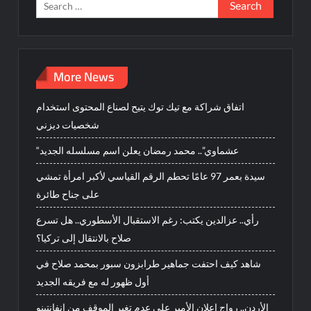
Search
for:
More News
اتفاق شراكة مع تيك توك يتيح لصناع المحتوى استخدام
شخصيات ديزني
“عشماوي”.. محمد رمضان يعلن اسم مسلسله الجديد
سيدة بعمر 97 عامًا تحطم الرقم القياسي لأكبر امرأة تمشي
على جناح طائرة
رأي.. عزالدين يكتب: رغم الاستقبال الأسطوري.. هل تسرع
صلاح بالانتقال إلى تركيا؟
شاهد كيف احتفت جماهير طرابزون سبور بمحمد صلاح في
أول ظهور له مع فريقه الجديد
الأردن.. رواج إعلان الأمير علي عدم تغير الموقف من إنفانتينو