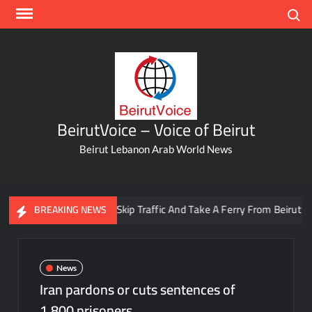
Skip
Search
to
content
BeirutVoice – Voice of Beirut
Beirut Lebanon Arab World News
You Can Now Skip Traffic And Take A Ferry From Beirut To Bat
BREAKING NEWS
News
Iran pardons or cuts sentences of
1,800 prisoners