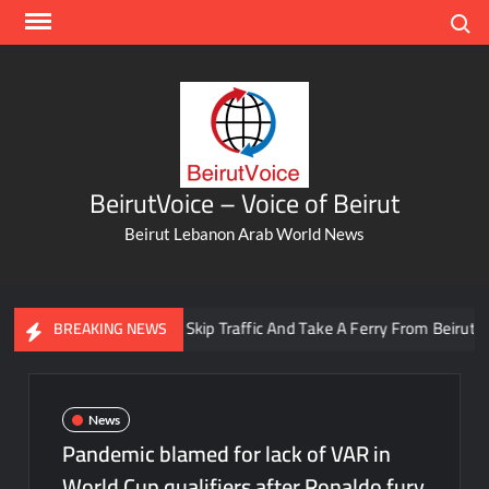
Skip
Search
to
content
BeirutVoice – Voice of Beirut
Beirut Lebanon Arab World News
You Can Now Skip Traffic And Take A Ferry From Beirut To Bat
BREAKING NEWS
News
Pandemic blamed for lack of VAR in
World Cup qualifiers after Ronaldo fury