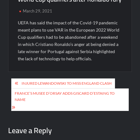
March 29, 2021
UEFA has said the impact of the Covid-19 pandemic
meant plans to use VAR in the European 2022 World
Cup qualifiers had to be abandoned after a weekend
in which Cristiano Ronaldo’s anger at being denied a
late winner for Portugal against Serbia highlighted
the lack of technology to help officials.
Post
INJURED LEWANDOWSKI TO MISS ENGLAND CLASH
navigation
FRANCE’S MUSEE D’ORSAY ADDS GISCARD D’ESTAING TO
NAME
Leave a Reply