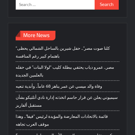
Search
for:
More News
“كلنا صوت مصر”.. حفل شيرين بالساحل الشمالي يحظى
باهتمام كبير رغم المنافسة
مصر.. عمرو دياب يحتفي ببطلة كليب “لولا البنات” في حفله
بالعلمين الجديدة
وفاة والد ميسي عن عمر يناهز 68 عاماً.. وأندية تنعيه
سيميوني يعلن عن قرار حاسم اتخذته إدارة نادي أتلتيكو بشأن
مستقبل ألفاريز
قائمة بالاتحادات المعارضة والمؤيدة لرئيس “فيفا”.. وهذا
موقف العرب تجاهه