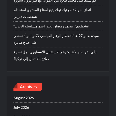
كم سيتقاضى محمد صلاح من الأموال مع طرابزون سبور؟
اتفاق شراكة مع تيك توك يتيح لصناع المحتوى استخدام
شخصيات ديزني
“عشماوي”.. محمد رمضان يعلن اسم مسلسله الجديد
سيدة بعمر 97 عامًا تحطم الرقم القياسي لأكبر امرأة تمشي
على جناح طائرة
رأي.. عزالدين يكتب: رغم الاستقبال الأسطوري.. هل تسرع
صلاح بالانتقال إلى تركيا؟
Archives
August 2026
July 2026