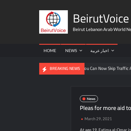
Skip
BeirutVoice 
to
content
Beirut Lebanon Arab World N
HOME
NEWS
اخبار عربية
 From The United States
You Can Now Skip Traffic And Take A
BREAKING NEWS
News
Pleas for more aid t
March 29, 2021
At age 19, Fatima al-Omar is 