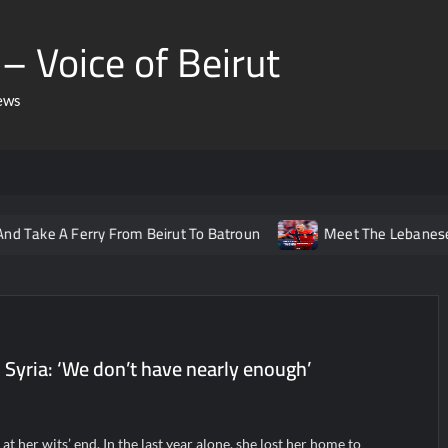
– Voice of Beirut
ews
 Ferry From Beirut To Batroun
Meet The Lebanese Helping N
o Syria: ‘We don’t have nearly enough’
at her wits’ end. In the last year alone, she lost her home to