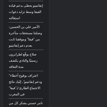
إنفانتينو يحظى بدعم قيادة
الفيفا وسط تزايد دعوات
استقالته
الأمير علي بن الحسين:
وصلتنا مستحقات متأخرة
من “فيفا” وموقفنا ثابت
بعدم دعم إنفانتينو
صلاح يوقّع لطرابزون
رسميًا والنادي يكشف
مدة التعاقد
“اعتراف بوقوع أخطاء
ودعم إنفانتينو”.. إليك نتائج
الاجتماع الطارئ لـ”فيفا”
في المغرب
تامر حسني يشكر كل من