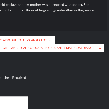
el-held enclave and her mother was diagnosed with cancer. She
 for her mother, three siblings and grandmother as they moved
S ALSO DUE TO SUEZ CANAL CLOSURE
IGHTS WATCH CALLS ON QATAR TO DISMANTLE MALE GUARDIANSHIP
blished.
Required