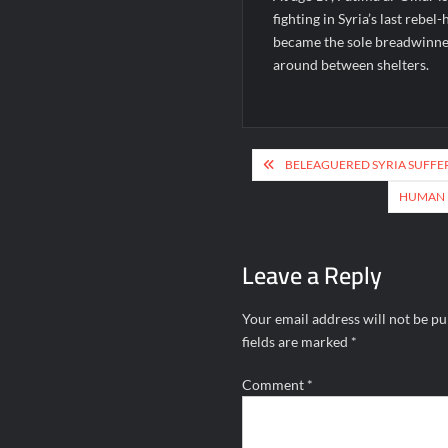
fighting in Syria’s last reb
became the sole breadwinner
around between shelters.
Post
BELEAGUERED SYRIA SUFFER
navigation
HUMAN R
Leave a Reply
Your email address will not be pu
fields are marked
*
Comment
*