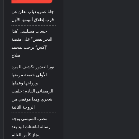
جانا عمرو دياب تعلن عن
قرب إطلاق ألبومها الأول
حساب مسلسل “هذا
البحر يفيض” على منصة
“إكس” يرحب بمحمد
صلاح
نور الغندور تكشف للمرة
الأولى حقيقة مرضها
وزواجها وعملها
الرمضاني القادم: حلقت
شعري وهذا موقفي من
الزوجة الثانية
مصر.. السيسي يوجه
رسالة لناشئات اليد بعد
إنجاز كأس العالم