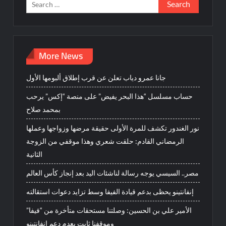
Search
for:
More News
جانا عمرو دياب تعلن عن قرب إطلاق ألبومها الأول
حساب مسلسل “هذا البحر يفيض” على منصة “إكس” يرحب
بمحمد صلاح
نور الغندور تكشف للمرة الأولى حقيقة مرضها وزواجها وعملها
الرمضاني القادم: حلقت شعري وهذا موقفي من الزوجة
الثانية
مصر.. السيسي يوجه رسالة لناشئات اليد بعد إنجاز كأس العالم
إنفانتينو يحظى بدعم قيادة الفيفا وسط تزايد دعوات استقالته
الأمير علي بن الحسين: وصلتنا مستحقات متأخرة من “فيفا”
وموقفنا ثابت بعدم دعم إنفانتينو