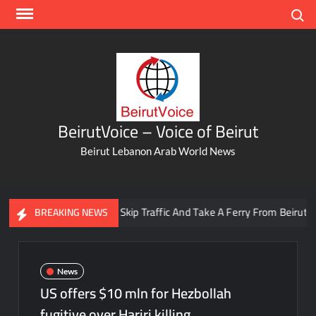
Skip
Search
to
content
BeirutVoice – Voice of Beirut
Beirut Lebanon Arab World News
You Can Now Skip Traffic And Take A Ferry From Beirut To Bat
BREAKING NEWS
News
US offers $10 mln for Hezbollah
fugitive over Hariri killing