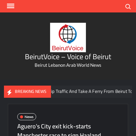
Skip
Search
to
content
BeirutVoice – Voice of Beirut
Beirut Lebanon Arab World News
You Can Now Skip Traffic And Take A Ferry From Beirut To Batro
BREAKING NEWS
News
Aguero’s City exit kick-starts
Manchester race to sign Haaland