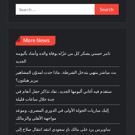
Search
for:
More News
تامر حسني يشكر كل من عزّاه بوفاة والده وأشاد بألبومه
الجديد
بث مباشر ينتهي بتدخل الشرطة.. ماذا حدث لمدوّن المشاهير
بيريز هيلتون؟
ستقدم فيه أغاني ألبومها الجديد.. نفاد تذاكر حفل أنغام في
جدة خلال ساعات قليلة
إليك مباريات الجولة الأولى في الدوري المصري.. وموعد
مواجهة الأهلي والزمالك
ساويرس يرد على مالك نادٍ سعودي انتقد انتقال صلاح إلى