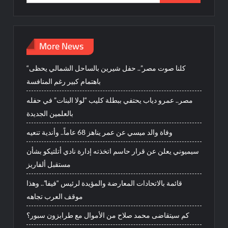
for:
More News
“كلنا صوت مصر”.. حفل شيرين بالساحل الشمالي يحظى
باهتمام كبير رغم المنافسة
مصر.. عمرو دياب يحتفي ببطلة كليب “لولا البنات” في حفله
بالعلمين الجديدة
وفاة والد ميسي عن عمر يناهز 68 عاماً.. وأندية تنعيه
سيميوني يعلن عن قرار حاسم اتخذته إدارة نادي أتلتيكو بشأن
مستقبل ألفاريز
قائمة بالاتحادات المعارضة والمؤيدة لرئيس “فيفا”.. وهذا
موقف العرب تجاهه
كم سيتقاضى محمد صلاح من الأموال مع طرابزون سبور؟