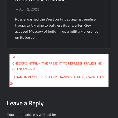
April 2, 2021
Russia warned the West on Friday against sending
troops to Ukraine to buttress its ally, after Kiev
accused Moscow of building up a military presence
on its border.
Post
navigation
CHECKPOINT FILM ‘THE PRESENT’ TO REPRESENT PALESTINE
AT THE OSCARS
LEBANON REGISTERS 60 CORONAVIRUS DEATHS, 2,963 CASES
Leave a Reply
Your email address will not be