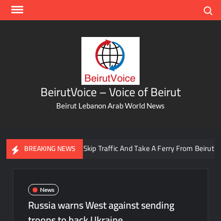
Skip
Search
to
content
BeirutVoice – Voice of Beirut
Beirut Lebanon Arab World News
You Can Now Skip Traffic And Take A Ferry From Beirut To Bat
BREAKING NEWS
News
Russia warns West against sending
troops to back Ukraine