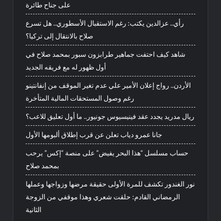
على جناح طائرة
رأي.. عزالدين يكتب: رغم الاستقبال الأسطوري.. هل تسرع
صلاح بالانتقال إلى تركيا؟
شاهد كيف احتفت جماهير طرابزون سبور بمحمد صلاح في
أول ظهور له مع فريقه الجديد
الأردن.. رواج إعلان الأمير علي عدم تغير الموقف من إنفانتينو
رغم وصول المستحقات المالية المتأخرة
ريال مدريد يجدد عقد فينيسيوس جونيور.. ما أول تعليق للاعب؟
جانا عمرو دياب تعلن عن قرب إطلاق ألبومها الأول
حساب مسلسل “هذا البحر يفيض” على منصة “إكس” يرحب
بمحمد صلاح
نور الغندور تكشف للمرة الأولى حقيقة مرضها وزواجها وعملها
الرمضاني القادم: حلقت شعري وهذا موقفي من الزوجة
الثانية