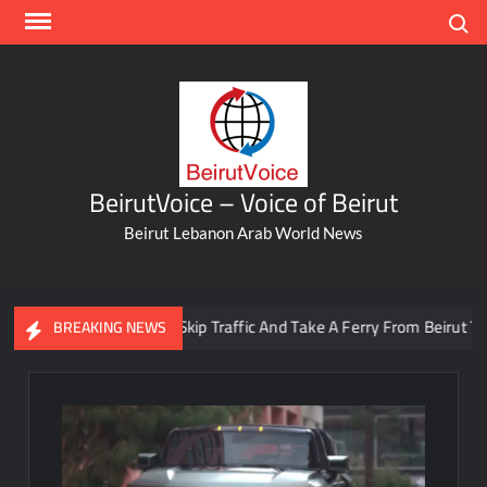
Skip
Search
to
content
BeirutVoice – Voice of Beirut
Beirut Lebanon Arab World News
You Can Now Skip Traffic And Take A Ferry From Beirut To Batr
BREAKING NEWS