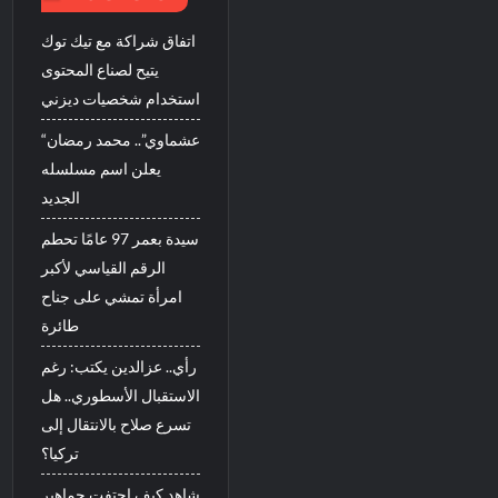
اتفاق شراكة مع تيك توك
يتيح لصناع المحتوى
استخدام شخصيات ديزني
“عشماوي”.. محمد رمضان
يعلن اسم مسلسله
الجديد
سيدة بعمر 97 عامًا تحطم
الرقم القياسي لأكبر
امرأة تمشي على جناح
طائرة
رأي.. عزالدين يكتب: رغم
الاستقبال الأسطوري.. هل
تسرع صلاح بالانتقال إلى
تركيا؟
شاهد كيف احتفت جماهير