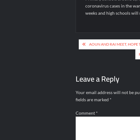
coronavirus cases in the war
weeks and high schools wil
Post
AOUN AND RAI MEET, HOPE 
navigation
Leave a Reply
Your email address will not be pu
fields are marked
*
Comment
*