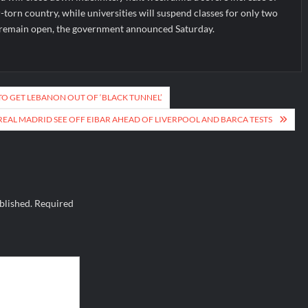
-torn country, while universities will suspend classes for only two
l remain open, the government announced Saturday.
TO GET LEBANON OUT OF ‘BLACK TUNNEL’
REAL MADRID SEE OFF EIBAR AHEAD OF LIVERPOOL AND BARCA TESTS
blished.
Required