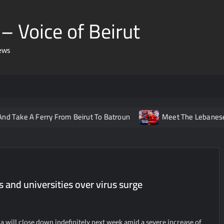
– Voice of Beirut
ews
 Ferry From Beirut To Batroun
Meet The Lebanese Helping N
s and universities over virus surge
 will close down indefinitely next week amid a severe increase of