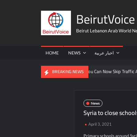
Skip
BeirutVoice 
to
content
Beirut Lebanon Arab World N
HOME
NEWS
اخبار عربية
 From The United States
You Can Now Skip Traffic And Take A
BREAKING NEWS
News
Syria to close school
April 3, 2021
Primary schools around Syria