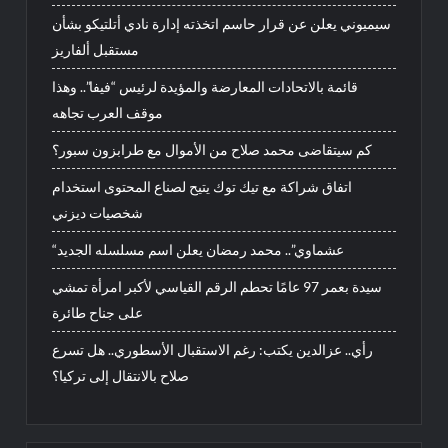
سيميوني يعلن عن قرار حاسم اتخذته إدارة نادي أتلتيكو بشأن
مستقبل ألفاريز
قائمة بالاتحادات المعارضة والمؤيدة لرئيس “فيفا”.. وهذا
موقف العرب تجاهه
كم سيتقاضى محمد صلاح من الأموال مع طرابزون سبور؟
اتفاق شراكة مع تيك توك يتيح لصناع المحتوى استخدام
شخصيات ديزني
“عشماوي”.. محمد رمضان يعلن اسم مسلسله الجديد
سيدة بعمر 97 عامًا تحطم الرقم القياسي لأكبر امرأة تمشي
على جناح طائرة
رأي.. عزالدين يكتب: رغم الاستقبال الأسطوري.. هل تسرع
صلاح بالانتقال إلى تركيا؟