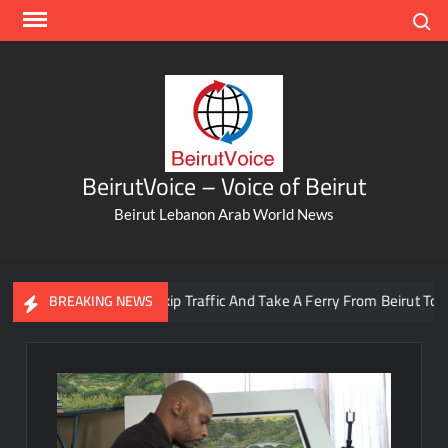
Skip
Search
to
content
BeirutVoice – Voice of Beirut
Beirut Lebanon Arab World News
You Can Now Skip Traffic And Take A Ferry From Beirut To Batrou
BREAKING NEWS