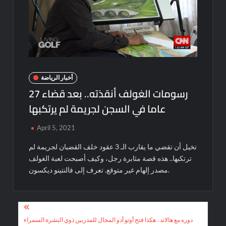
أخبار الرياضة
رسومات الغولف أنقذته.. بعد قضاء 27
عاما في السجن لجريمة لم يرتكبها
April 5, 2021
تخيل أن تقضي ما يقارب الـ 3 عقود خلف القضبان لجريمة لم
ترتكبها.. هذه قصة مثابرة رجل، وكيف أصبحت لعبة الغولف
مصدر إلهام غير متوقع. تعرف إلى فالنتينو ديكسون.
Post
navigation
دوره مع هالاند.. هكذا فتح أوتو أدو المجال للمدربين ذوي البشرة السمراء