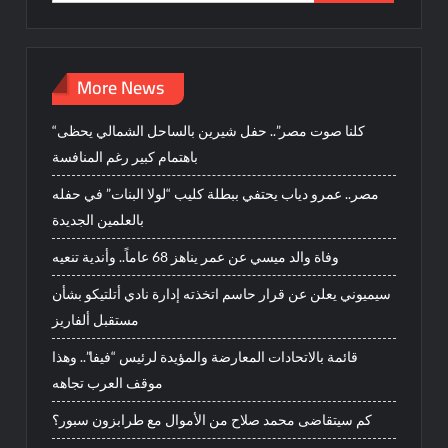
for:
More News
“كلنا صوت مصر”.. حفل شيرين بالساحل الشمالي يحظى
باهتمام كبير رغم المنافسة
مصر.. عمرو دياب يحتفي ببطلة كليب “لولا البنات” في حفله
بالعلمين الجديدة
وفاة والد ميسي عن عمر يناهز 68 عاماً.. وأندية تنعيه
سيميوني يعلن عن قرار حاسم اتخذته إدارة نادي أتلتيكو بشأن
مستقبل ألفاريز
قائمة بالاتحادات المعارضة والمؤيدة لرئيس “فيفا”.. وهذا
موقف العرب تجاهه
كم سيتقاضى محمد صلاح من الأموال مع طرابزون سبور؟