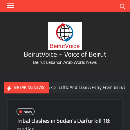
Skip
Search
to
content
BeirutVoice – Voice of Beirut
Beirut Lebanon Arab World News
You Can Now Skip Traffic And Take A Ferry From Beirut To Bat
BREAKING NEWS
News
Tribal clashes in Sudan’s Darfur kill 18:
medics