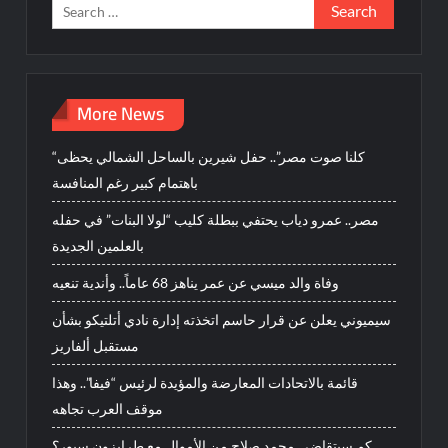
Search
for:
More News
“كلنا صوت مصر”.. حفل شيرين بالساحل الشمالي يحظى
باهتمام كبير رغم المنافسة
مصر.. عمرو دياب يحتفي ببطلة كليب “لولا البنات” في حفله
بالعلمين الجديدة
وفاة والد ميسي عن عمر يناهز 68 عاماً.. وأندية تنعيه
سيميوني يعلن عن قرار حاسم اتخذته إدارة نادي أتلتيكو بشأن
مستقبل ألفاريز
قائمة بالاتحادات المعارضة والمؤيدة لرئيس “فيفا”.. وهذا
موقف العرب تجاهه
كم سيتقاضى محمد صلاح من الأموال مع طرابزون سبور؟