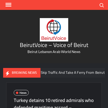
Skip
Search
to
content
BeirutVoice – Voice of Beirut
Beirut Lebanon Arab World News
You Can Now Skip Traffic And Take A Ferry From Beirut To Bat
BREAKING NEWS
News
Turkey detains 10 retired admirals who
defended maritime accord –