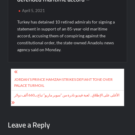
April 5, 2021
Turkey has detained 10 retired admirals for signing a
statement in support of an 85-year-old maritime
accord, accusing them of conspiring against the
constitutional order, the state-owned Anadolu news
agency said on Monday.
Post
navigation
JORDAN’S PRINCE HAMZAH STRIKES DEFIANT TONE OVER
PALACE TURMOIL
الأغلى على الإطلاق.. لعبة فيديو نادرة من “سوبر ماريو” تباع بـ660 ألف دولار
Leave a Reply