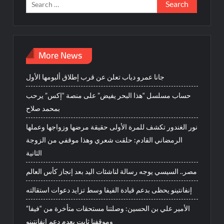
Search
for:
More News
جانا عمرو دياب تعلن عن قرب إطلاق ألبومها الأول
حساب مسلسل “هذا البحر يفيض” على منصة “إكس” يرحب
بمحمد صلاح
نور الغندور تكشف للمرة الأولى حقيقة مرضها وزواجها وعملها
الرمضاني القادم: حلقت شعري وهذا موقفي من الزوجة
الثانية
مصر.. السيسي يوجه رسالة لناشئات اليد بعد إنجاز كأس العالم
إنفانتينو يحظى بدعم قيادة الفيفا وسط تزايد دعوات استقالته
الأمير علي بن الحسين: وصلتنا مستحقات متأخرة من “فيفا”
وموقفنا ثابت بعدم دعم إنفانتينو