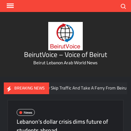
Skip
Search
to
content
BeirutVoice – Voice of Beirut
Beirut Lebanon Arab World News
You Can Now Skip Traffic And Take A Ferry From Beirut To Ba
BREAKING NEWS
News
Lebanon’s dollar crisis dims future of
students abroad