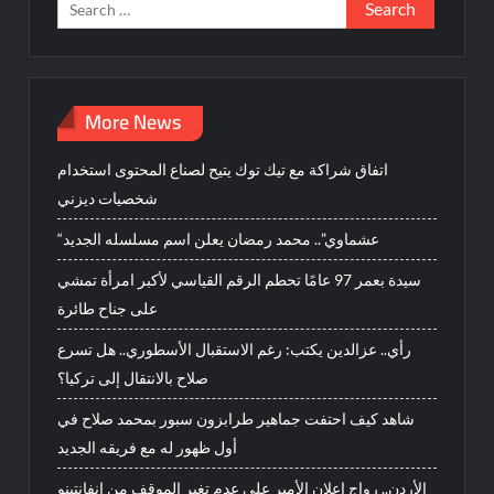
Search
for:
More News
اتفاق شراكة مع تيك توك يتيح لصناع المحتوى استخدام
شخصيات ديزني
“عشماوي”.. محمد رمضان يعلن اسم مسلسله الجديد
سيدة بعمر 97 عامًا تحطم الرقم القياسي لأكبر امرأة تمشي
على جناح طائرة
رأي.. عزالدين يكتب: رغم الاستقبال الأسطوري.. هل تسرع
صلاح بالانتقال إلى تركيا؟
شاهد كيف احتفت جماهير طرابزون سبور بمحمد صلاح في
أول ظهور له مع فريقه الجديد
الأردن.. رواج إعلان الأمير علي عدم تغير الموقف من إنفانتينو