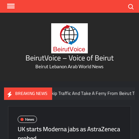
Skip
Search
to
content
BeirutVoice – Voice of Beirut
Beirut Lebanon Arab World News
You Can Now Skip Traffic And Take A Ferry From Beirut To Batr
BREAKING NEWS
News
UK starts Moderna jabs as AstraZeneca
probed