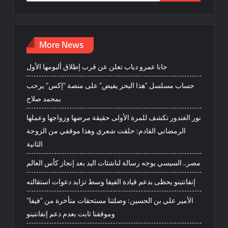
for:
More News
جانا عمرو دياب تعلن عن قرب إطلاق ألبومها الأول
حساب مسلسل “هذا البحر يفيض” على منصة “إكس” يرحب
بمحمد صلاح
نور الغندور تكشف للمرة الأولى حقيقة مرضها وزواجها وعملها
الرمضاني القادم: حلقت شعري وهذا موقفي من الزوجة
الثانية
مصر.. السيسي يوجه رسالة لناشئات اليد بعد إنجاز كأس العالم
إنفانتينو يحظى بدعم قيادة الفيفا وسط تزايد دعوات استقالته
الأمير علي بن الحسين: وصلتنا مستحقات متأخرة من “فيفا”
وموقفنا ثابت بعدم دعم إنفانتينو