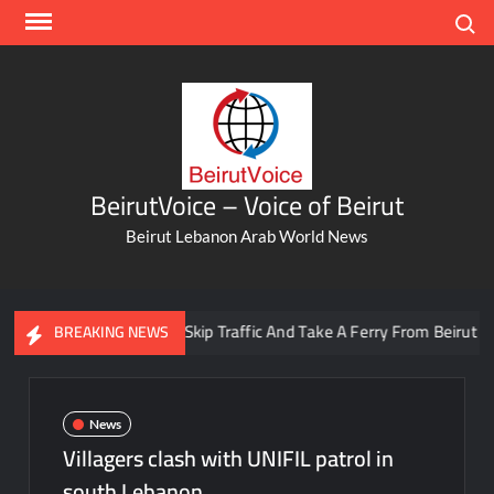
Skip
Search
to
content
BeirutVoice – Voice of Beirut
Beirut Lebanon Arab World News
You Can Now Skip Traffic And Take A Ferry From Beirut To Bat
BREAKING NEWS
News
Villagers clash with UNIFIL patrol in
south Lebanon