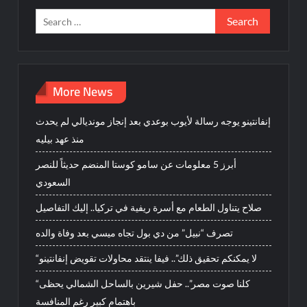
Search
for:
More News
إنفانتينو يوجه رسالة لأيوب بوعدي بعد إنجاز مونديالي لم يحدث
منذ عهد بيليه
أبرز 5 معلومات عن سامو كوستا المنضم حديثاً للنصر
السعودي
صلاح يتناول الطعام مع أسرة ريفية في تركيا.. إليك التفاصيل
تصرف “نبيل” من دي بول تجاه ميسي بعد وفاة والده
“لا يمكنكم تحقيق ذلك”.. فيفا ينتقد محاولات تقويض إنفانتينو
“كلنا صوت مصر”.. حفل شيرين بالساحل الشمالي يحظى
باهتمام كبير رغم المنافسة