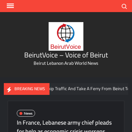
Skip
Search
to
content
BeirutVoice – Voice of Beirut
Beirut Lebanon Arab World News
You Can Now Skip Traffic And Take A Ferry From Beirut To Batro
BREAKING NEWS
News
In France, Lebanese army chief pleads
for help as economic crisis worsens