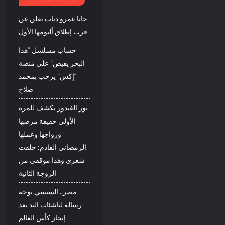
جانا عمرو دياب تعلن عن
قرب إطلاق ألبومها الأول
حساب مسلسل “هذا
البحر يفيض” على منصة
“إكس” يرحب بمحمد
صلاح
نور الغندور تكشف للمرة
الأولى حقيقة مرضها
وزواجها وعملها
الرمضاني القادم: حلقت
شعري وهذا موقفي من
الزوجة الثانية
مصر.. السيسي يوجه
رسالة لناشئات اليد بعد
إنجاز كأس العالم