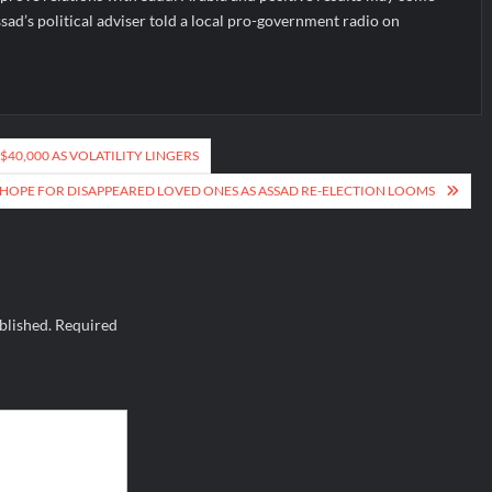
sad’s political adviser told a local pro-government radio on
40,000 AS VOLATILITY LINGERS
SE HOPE FOR DISAPPEARED LOVED ONES AS ASSAD RE-ELECTION LOOMS
blished.
Required