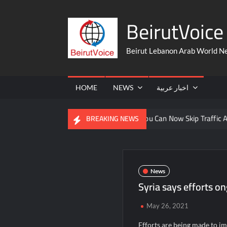
Skip
BeirutVoice 
to
content
Beirut Lebanon Arab World N
HOME
NEWS
اخبار عربية
 From The United States
You Can Now Skip Traffic And Take A
BREAKING NEWS
News
Syria says efforts o
May 26, 2021
Efforts are being made to i