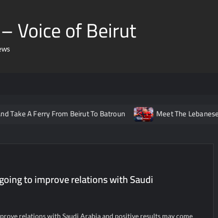
– Voice of Beirut
ews
 Ferry From Beirut To Batroun
Meet The Lebanese Helping N
ngoing to improve relations with Saudi
mprove relations with Saudi Arabia and positive results may come