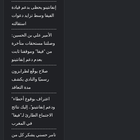
إنفانتينو يحظى بدعم قيادة
الفيفا وسط تزايد دعوات
استقالته
الأمير علي بن الحسين:
وصلتنا مستحقات متأخرة
من “فيفا” وموقفنا ثابت
بعدم دعم إنفانتينو
صلاح يوقّع لطرابزون
رسميًا والنادي يكشف
مدة التعاقد
“اعتراف بوقوع أخطاء
ودعم إنفانتينو”.. إليك نتائج
الاجتماع الطارئ لـ”فيفا”
في المغرب
تامر حسني يشكر كل من