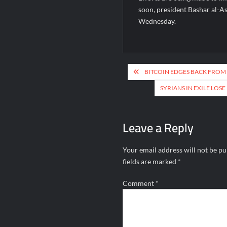
soon, president Bashar al-As
Wednesday.
Post
BITCOIN EDGES BACK FROM $
navigation
SYRIANS IN EXILE LO
Leave a Reply
Your email address will not be pu
fields are marked
*
Comment
*