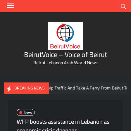
Skip
Search
to
content
BeirutVoice – Voice of Beirut
Beirut Lebanon Arab World News
You Can Now Skip Traffic And Take A Ferry From Beirut To Batro
BREAKING NEWS
News
WFP boosts assistance in Lebanon as
economic crisis deepens