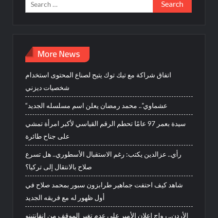
Search
for:
More News
اتفاق شراكة مع تيك توك يتيح لصناع المحتوى استخدام
شخصيات ديزني
“عشماوي”.. محمد رمضان يعلن اسم مسلسله الجديد
سيدة بعمر 97 عامًا تحطم الرقم القياسي لأكبر امرأة تمشي
على جناح طائرة
رأي.. عزالدين يكتب: رغم الاستقبال الأسطوري.. هل تسرع
صلاح بالانتقال إلى تركيا؟
شاهد كيف احتفت جماهير طرابزون سبور بمحمد صلاح في
أول ظهور له مع فريقه الجديد
الأردن.. رواج إعلان الأمير علي عدم تغير الموقف من إنفانتينو