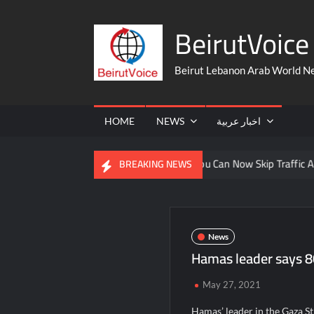
Skip
BeirutVoice 
to
content
Beirut Lebanon Arab World N
HOME
NEWS
اخبار عربية
From The United States
You Can Now Skip Traffic And Take A 
BREAKING NEWS
News
Hamas leader says 80 
May 27, 2021
Hamas’ leader in the Gaza St