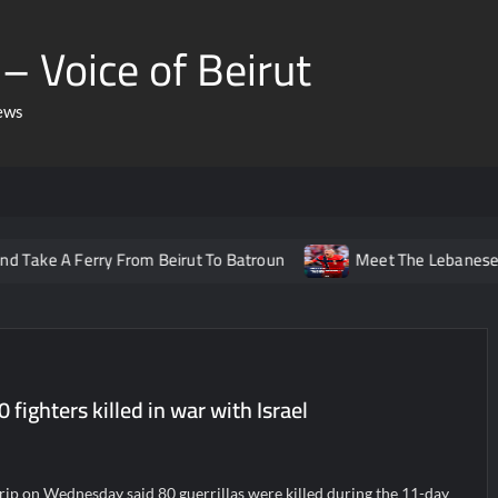
– Voice of Beirut
ews
Ferry From Beirut To Batroun
Meet The Lebanese Helping No
fighters killed in war with Israel
rip on Wednesday said 80 guerrillas were killed during the 11-day