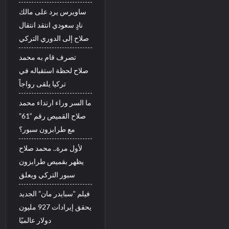
ساويرس يرد على مالك
نادٍ سعودي انتقد انتقال
صلاح إلى الدوري التركي
تصرف قام به محمد
صلاح لحظة استقباله في
تركيا يلقى رواجاً
ما السر وراء ارتداء محمد
صلاح القميص رقم “61”
مع طرابزون سبور؟
لأول مرة.. محمد صلاح
يظهر بقميص طرابزون
سبور التركي ويعلق
فيلم “سبايدر مان” الجديد
يحقق إيرادات 927 مليون
دولار عالميًا