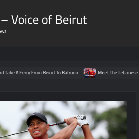
– Voice of Beirut
ews
rry From Beirut To Batroun
Meet The Lebanese Helping Nor