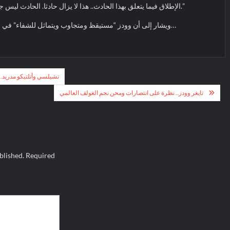
الإطلاق فيما يتعلق بهذا الحادث.. هذا لا يزال حادثا. الحادث ليس جريمة. إنها (الحوادث) تقع للأسف.”
ويشار إلى أن وودز “مستيقظ ومتجاوب ويتماثل للشفاء” في المستشفى بعد خضوعه لجراحة…
تشيلسي وأتلتيكو مدريد..
تايغر وودز.. نظرة على انتصارات ومحن نجم الغولف العالمي
blished.
Required