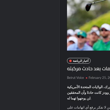
أخبار الرياضة
امات بعد حادث مركبته
Beirut Voice
February 25, 
نيويورك، الولايات المتحدة الأمريكية (CNN)—يلانويفا، مفوض الشرطة في مقاطعة لوس
 وودز كانت حادثا وأن المحققين
لن يوجهوا تهما له.
لا نفكر برفع أي اتهامات على