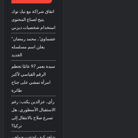
اتفاق شراكة مع تيك توك
يتيح لصناع المحتوى
استخدام شخصيات ديزني
“عشماوي”.. محمد رمضان
يعلن اسم مسلسله
الجديد
سيدة بعمر 97 عامًا تحطم
الرقم القياسي لأكبر
امرأة تمشي على جناح
طائرة
رأي.. عزالدين يكتب: رغم
الاستقبال الأسطوري.. هل
تسرع صلاح بالانتقال إلى
تركيا؟
شاهد كيف احتفت جماهير