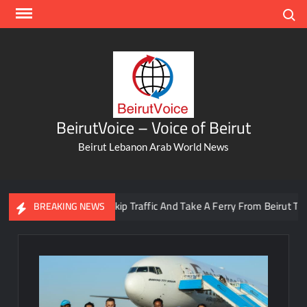
Skip
Search
to
content
BeirutVoice – Voice of Beirut
Beirut Lebanon Arab World News
You Can Now Skip Traffic And Take A Ferry From Beirut To Batro
BREAKING NEWS