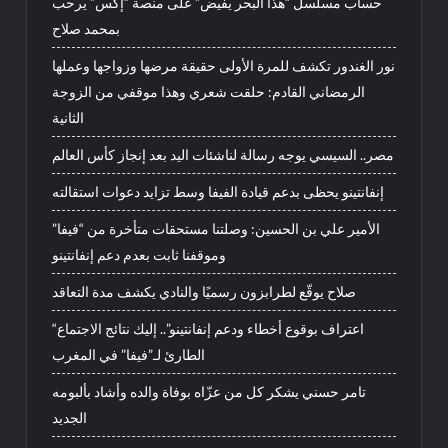
حساب مسلسل “هذا البحر يفيض” على منصة “إكس” يرحب
بمحمد صلاح
نور الغندور تكشف للمرة الأولى حقيقة مرضها وزواجها وعملها
الرمضاني القادم: حلقت شعري وهذا موقفي من الزوجة
الثانية
مصر.. السيسي يوجه رسالة لناشئات اليد بعد إنجاز كأس العالم
إنفانتينو يحظى بدعم قيادة الفيفا وسط تزايد دعوات استقالته
الأمير علي بن الحسين: وصلتنا مستحقات متأخرة من “فيفا”
وموقفنا ثابت بعدم دعم إنفانتينو
صلاح يوقّع لطرابزون رسميًا والنادي يكشف مدة التعاقد
“اعتراف بوقوع أخطاء ودعم إنفانتينو”.. إليك نتائج الاجتماع
الطارئ لـ”فيفا” في المغرب
تامر حسني يشكر كل من عزّاه بوفاة والده وأشاد بألبومه
الجديد