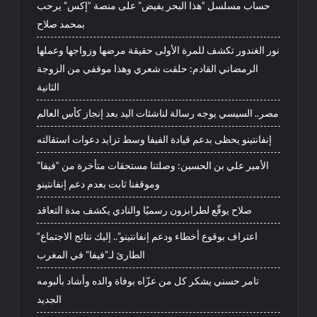
حساب مسلسل “هذا البحر يفيض” على منصة “إكس” يرحب
بمحمد صلاح
نور الغندور تكشف للمرة الأولى حقيقة مرضها وزواجها وعملها
الرمضاني القادم: حلقت شعري وهذا موقفي من الزوجة
الثانية
مصر.. السيسي يوجه رسالة لناشئات اليد بعد إنجاز كأس العالم
إنفانتينو يحظى بدعم قيادة الفيفا وسط تزايد دعوات استقالته
الأمير علي بن الحسين: وصلتنا مستحقات متأخرة من “فيفا”
وموقفنا ثابت بعدم دعم إنفانتينو
صلاح يوقّع لطرابزون رسميًا والنادي يكشف مدة التعاقد
“اعتراف بوقوع أخطاء ودعم إنفانتينو”.. إليك نتائج الاجتماع
الطارئ لـ”فيفا” في المغرب
تامر حسني يشكر كل من عزّاه بوفاة والده وأشاد بألبومه
الجديد