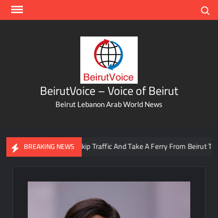
Skip
Search
to
content
BeirutVoice – Voice of Beirut
Beirut Lebanon Arab World News
You Can Now Skip Traffic And Take A Ferry From Beirut To Batro
BREAKING NEWS