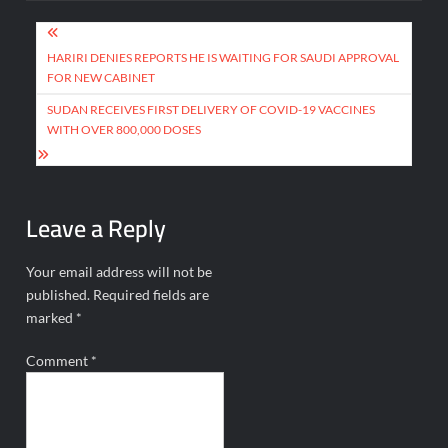
Post
navigation
HARIRI DENIES REPORTS HE IS WAITING FOR SAUDI APPROVAL
FOR NEW CABINET
SUDAN RECEIVES FIRST DELIVERY OF COVID-19 VACCINES
WITH OVER 800,000 DOSES
Leave a Reply
Your email address will not be
published.
Required fields are
marked
*
Comment
*