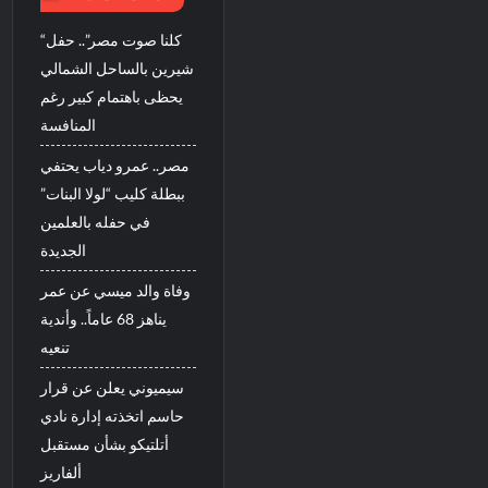
“كلنا صوت مصر”.. حفل
شيرين بالساحل الشمالي
يحظى باهتمام كبير رغم
المنافسة
مصر.. عمرو دياب يحتفي
ببطلة كليب “لولا البنات”
في حفله بالعلمين
الجديدة
وفاة والد ميسي عن عمر
يناهز 68 عاماً.. وأندية
تنعيه
سيميوني يعلن عن قرار
حاسم اتخذته إدارة نادي
أتلتيكو بشأن مستقبل
ألفاريز