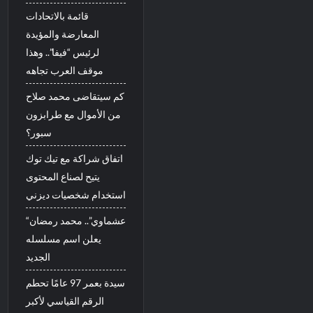
قائمة بالاتحادات
المعارضة والمؤيدة
لرئيس “فيفا”.. وهذا
موقف العرب تجاهه
كم سيتقاضى محمد صلاح
من الأموال مع طرابزون
سبور؟
اتفاق شراكة مع تيك توك
يتيح لصناع المحتوى
استخدام شخصيات ديزني
“عشماوي”.. محمد رمضان
يعلن اسم مسلسله
الجديد
سيدة بعمر 97 عامًا تحطم
الرقم القياسي لأكبر