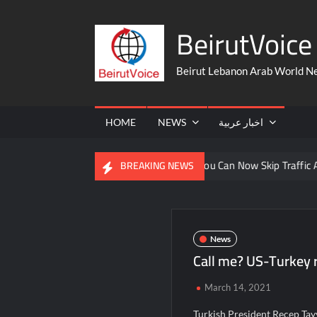
Skip
BeirutVoice 
to
content
Beirut Lebanon Arab World N
HOME
NEWS
اخبار عربية
 From The United States
You Can Now Skip Traffic And Take A
BREAKING NEWS
News
Call me? US-Turkey re
March 14, 2021
Turkish President Recep Tay