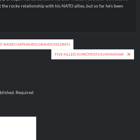
t the rocky relationship with his NATO allies, but so far he’s been
RS’ RAISES ORPHANED GRANDCHILDREN
FIVE KILLED IN PROTESTS IN MYANMAR
blished.
Required