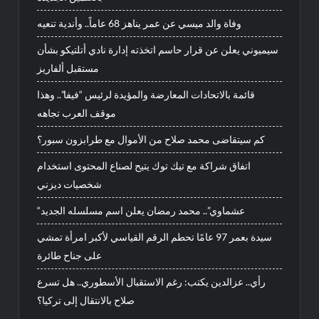
وفاة والد ميسي عن عمر يناهز 68 عاماً.. وأندية تنعيه
سيميوني يعلن عن قرار حاسم اتخذته إدارة نادي أتلتيكو بشأن
مستقبل ألفاريز
قائمة بالاتحادات المعارضة والمؤيدة لرئيس “فيفا”.. وهذا
موقف العرب تجاهه
كم سيتقاضى محمد صلاح من الأموال مع طرابزون سبور؟
اتفاق شراكة مع تيك توك يتيح لصناع المحتوى استخدام
شخصيات ديزني
“عشماوي”.. محمد رمضان يعلن اسم مسلسله الجديد
سيدة بعمر 97 عامًا تحطم الرقم القياسي لأكبر امرأة تمشي
على جناح طائرة
رأي.. عزالدين يكتب: رغم الاستقبال الأسطوري.. هل تسرع
صلاح بالانتقال إلى تركيا؟