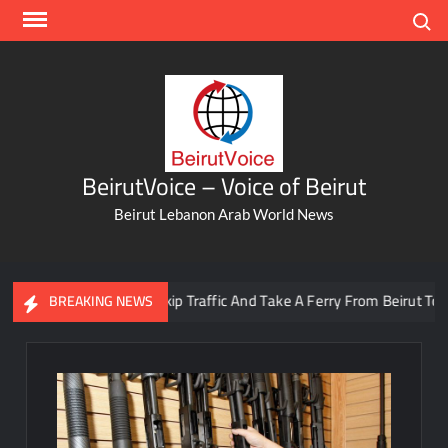
Skip
Search
to
content
BeirutVoice – Voice of Beirut
Beirut Lebanon Arab World News
You Can Now Skip Traffic And Take A Ferry From Beirut To Batro
BREAKING NEWS