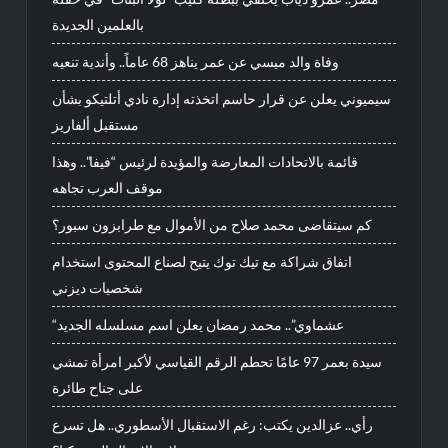
بالعلمين الجديدة
وفاة والد ميسي عن عمر يناهز 68 عاماً.. وأندية تنعيه
سيميوني يعلن عن قرار حاسم اتخذته إدارة نادي أتلتيكو بشأن
مستقبل ألفاريز
قائمة بالاتحادات المعارضة والمؤيدة لرئيس “فيفا”.. وهذا
موقف العرب تجاهه
كم سيتقاضى محمد صلاح من الأموال مع طرابزون سبور؟
اتفاق شراكة مع تيك توك يتيح لصناع المحتوى استخدام
شخصيات ديزني
“عشماوي”.. محمد رمضان يعلن اسم مسلسله الجديد
سيدة بعمر 97 عامًا تحطم الرقم القياسي لأكبر امرأة تمشي
على جناح طائرة
رأي.. عزالدين يكتب: رغم الاستقبال الأسطوري.. هل تسرع