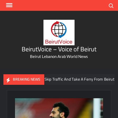
Skip
Search
to
content
BeirutVoice – Voice of Beirut
Beirut Lebanon Arab World News
You Can Now Skip Traffic And Take A Ferry From Beirut To Batr
BREAKING NEWS