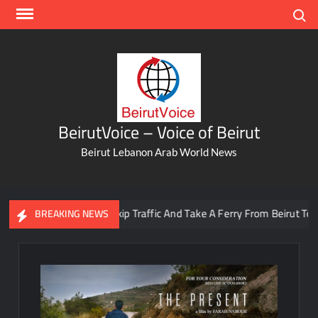
Skip
Search
to
content
BeirutVoice – Voice of Beirut
Beirut Lebanon Arab World News
You Can Now Skip Traffic And Take A Ferry From Beirut To Batrou
BREAKING NEWS