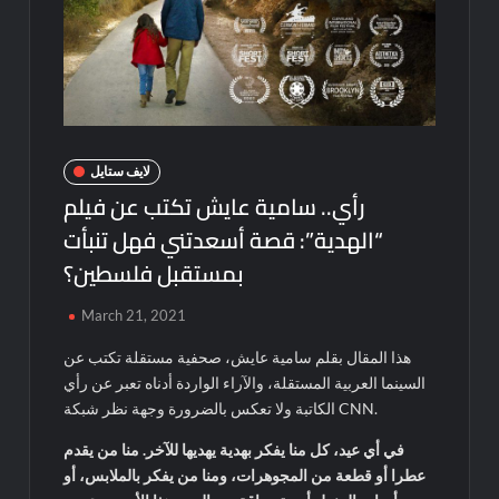
لايف ستايل
رأي.. سامية عايش تكتب عن فيلم
“الهدية”: قصة أسعدتني فهل تنبأت
بمستقبل فلسطين؟
March 21, 2021
هذا المقال بقلم سامية عايش، صحفية مستقلة تكتب عن
السينما العربية المستقلة، والآراء الواردة أدناه تعبر عن رأي
الكاتبة ولا تعكس بالضرورة وجهة نظر شبكة CNN.
في أي عيد، كل منا يفكر بهدية يهديها للآخر. منا من يقدم
عطرا أو قطعة من المجوهرات، ومنا من يفكر بالملابس، أو