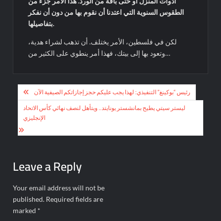
أدوات المنزل أو حتى باقة من الورد. هذا الأمر جزء من
الطقوس السنوية التي اعتدنا أن نقوم بها من دون أن نفكر
بتفاصيلها.
لكن في فلسطين، الأمر يختلف. أن تذهب لشراء هدية،
وتعود بها إلى بيتك، فهذا أمر ينطوي على الكثير من…
Post
رئيس “بوكينغ” التنفيذي: لهذا يجب عليكم حجز إجازاتكم الصيفية الآن
navigation
ليستر سيتي يطيح بمانشستر يونايتد.. ويتأهل لنصف نهائي كأس الاتحاد
الإنجليزي
Leave a Reply
Your email address will not be
published.
Required fields are
marked
*