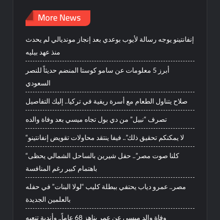
More News
إنفانتينو يوجه رسالة لأيوب بوعدي بعد إنجاز مونديالي لم يحدث
منذ عهد بيليه
أبرز 5 معلومات عن سامو كوستا المنضم حديثاً للنصر
السعودي
صلاح يتناول الطعام مع أسرة ريفية في تركيا.. إليك التفاصيل
تصرف “نبيل” من دي بول تجاه ميسي بعد وفاة والده
“لا يمكنكم تحقيق ذلك”.. فيفا ينتقد محاولات تقويض إنفانتينو
“كلنا صوت مصر”.. حفل شيرين بالساحل الشمالي يحظى
باهتمام كبير رغم المنافسة
مصر.. عمرو دياب يحتفي ببطلة كليب “لولا البنات” في حفله
بالعلمين الجديدة
وفاة والد ميسي عن عمر يناهز 68 عاماً.. وأندية تنعيه