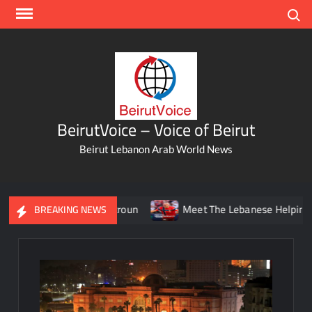
Skip
Search
to
content
BeirutVoice – Voice of Beirut
Beirut Lebanon Arab World News
y From Beirut To Batroun
Meet The Lebanese Helping Norway
BREAKING NEWS