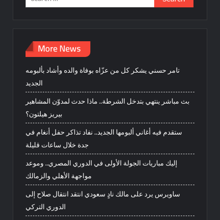
for:
More News
تامر حسني يشكر كل من عزّاه بوفاة والده وأشاد بألبومه
الجديد
بث مباشر ينتهي بتدخل الشرطة.. ماذا حدث لمدوّن المشاهير
بيريز هيلتون؟
ستقدم فيه أغاني ألبومها الجديد.. نفاد تذاكر حفل أنغام في
جدة خلال ساعات قليلة
إليك مباريات الجولة الأولى في الدوري المصري.. وموعد
مواجهة الأهلي والزمالك
ساويرس يرد على مالك نادٍ سعودي انتقد انتقال صلاح إلى
الدوري التركي