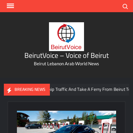
Skip
Search
to
content
BeirutVoice – Voice of Beirut
Beirut Lebanon Arab World News
You Can Now Skip Traffic And Take A Ferry From Beirut To Batrou
BREAKING NEWS