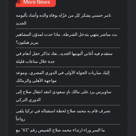
More News
تامر حسني يشكر كل من عزّاه بوفاة والده وأشاد بألبومه
الجديد
بث مباشر ينتهي بتدخل الشرطة.. ماذا حدث لمدوّن المشاهير
بيريز هيلتون؟
ستقدم فيه أغاني ألبومها الجديد.. نفاد تذاكر حفل أنغام في
جدة خلال ساعات قليلة
إليك مباريات الجولة الأولى في الدوري المصري.. وموعد
مواجهة الأهلي والزمالك
ساويرس يرد على مالك نادٍ سعودي انتقد انتقال صلاح إلى
الدوري التركي
تصرف قام به محمد صلاح لحظة استقباله في تركيا يلقى
رواجاً
ما السر وراء ارتداء محمد صلاح القميص رقم “61” مع