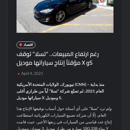
اقتصاد
رغم ارتفاع المبيعات.. “تسلا” توقف
مؤقتاً إنتاج سياراتها موديل X وS
April 4, 2021
نيويورك، الولايات المتحدة الأمريكية (CNN) – منذ بداية
العام 2021، لم تصنّع شركة “تسلا” أياً من طرازي أغلى
سياراتها موديل X وموديل S.
ولم ترد “تسلا” على أي أسئلة حول أسباب توقيفها الإنتاج هذا
العام، إلّا أن شركة تصنيع السيارات الكهربائية استطاعت
إنتاج عدد قياسي من السيارات في ربعها الأخير، حيث قامت
ببناء 180,338 سيارة من طراز موديل 3 سيدان وموديل Y