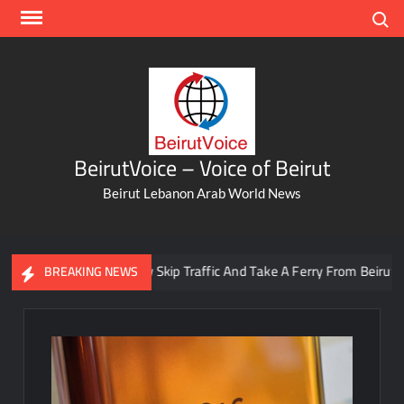
Skip
Search
to
content
BeirutVoice – Voice of Beirut
Beirut Lebanon Arab World News
You Can Now Skip Traffic And Take A Ferry From Beirut To Bat
BREAKING NEWS