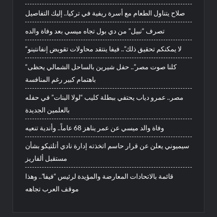
صلاح يتناول الطعام مع أسرة ريفية في تركيا.. إليك التفاصيل
تصرف “نبيل” من دي بول تجاه ميسي بعد وفاة والده
“لا يمكنكم تحقيق ذلك”.. فيفا ينتقد محاولات تقويض إنفانتينو
“كلنا صوت مصر”.. حفل شيرين بالساحل الشمالي يحظى
باهتمام كبير رغم المنافسة
مصر.. عمرو دياب يحتفي ببطلة كليب “لولا البنات” في حفله
بالعلمين الجديدة
وفاة والد ميسي عن عمر يناهز 68 عاماً.. وأندية تنعيه
سيميوني يعلن عن قرار حاسم اتخذته إدارة نادي أتلتيكو بشأن
مستقبل ألفاريز
قائمة بالاتحادات المعارضة والمؤيدة لرئيس “فيفا”.. وهذا
موقف العرب تجاهه