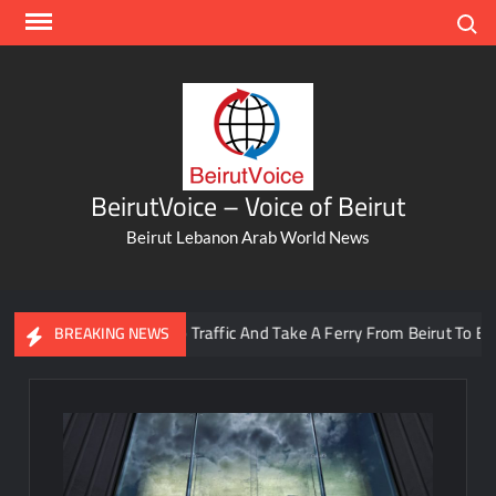
Skip
Search
to
content
BeirutVoice – Voice of Beirut
Beirut Lebanon Arab World News
You Can Now Skip Traffic And Take A Ferry From Beirut To Batroun
BREAKING NEWS