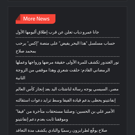
More News
جانا عمرو دياب تعلن عن قرب إطلاق ألبومها الأول
حساب مسلسل “هذا البحر يفيض” على منصة “إكس” يرحب
بمحمد صلاح
نور الغندور تكشف للمرة الأولى حقيقة مرضها وزواجها وعملها
الرمضاني القادم: حلقت شعري وهذا موقفي من الزوجة
الثانية
مصر.. السيسي يوجه رسالة لناشئات اليد بعد إنجاز كأس العالم
إنفانتينو يحظى بدعم قيادة الفيفا وسط تزايد دعوات استقالته
الأمير علي بن الحسين: وصلتنا مستحقات متأخرة من “فيفا”
وموقفنا ثابت بعدم دعم إنفانتينو
صلاح يوقّع لطرابزون رسميًا والنادي يكشف مدة التعاقد