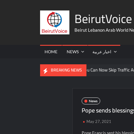
Skip
BeirutVoice 
to
content
Beirut Lebanon Arab World N
HOME
NEWS
اخبار عربية
From The United States
You Can Now Skip Traffic And Take A 
BREAKING NEWS
News
Pope sends blessing
May 27, 2021
Pope Francis sent his blessin