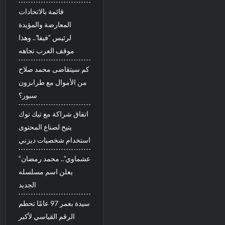
قائمة بالاتحادات
المعارضة والمؤيدة
لرئيس “فيفا”.. وهذا
موقف العرب تجاهه
كم سيتقاضى محمد صلاح
من الأموال مع طرابزون
سبور؟
اتفاق شراكة مع تيك توك
يتيح لصناع المحتوى
استخدام شخصيات ديزني
“عشماوي”.. محمد رمضان
يعلن اسم مسلسله
الجديد
سيدة بعمر 97 عامًا تحطم
الرقم القياسي لأكبر