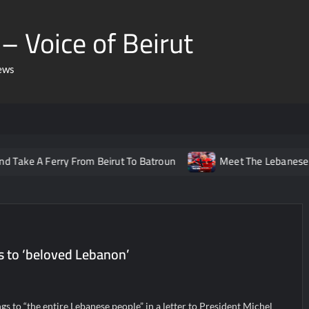
– Voice of Beirut
ews
Ferry From Beirut To Batroun
Meet The Lebanese Helping No
s to ‘beloved Lebanon’
gs to “the entire Lebanese people” in a letter to President Michel