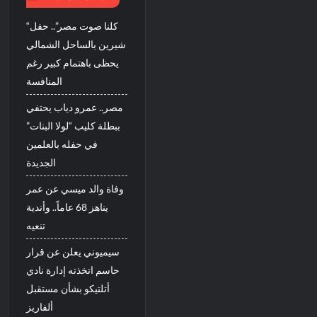
“كلنا صوت مصر”.. حفل
شيرين بالساحل الشمالي
يحظى باهتمام كبير رغم
المنافسة
مصر.. عمرو دياب يحتفي
ببطلة كليب “لولا البنات”
في حفله بالعلمين
الجديدة
وفاة والد ميسي عن عمر
يناهز 68 عاماً.. وأندية
تنعيه
سيميوني يعلن عن قرار
حاسم اتخذته إدارة نادي
أتلتيكو بشأن مستقبل
ألفاريز