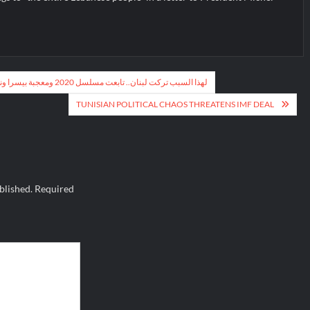
فاليري ابو شقرا لـCNN: لهذا السبب تركت لبنان.. تابعت مسلسل 2020 ومعجبة بيسرا ونادين نجيم
TUNISIAN POLITICAL CHAOS THREATENS IMF DEAL
blished.
Required