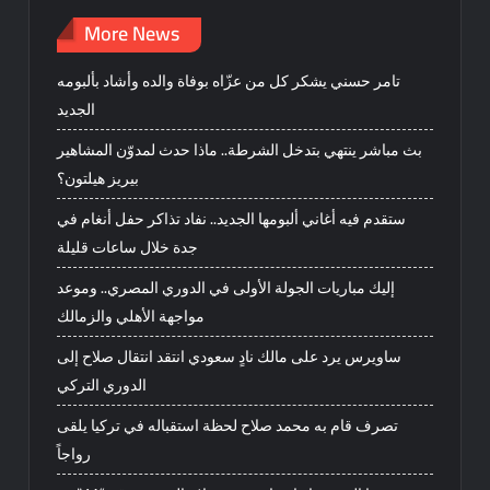
More News
تامر حسني يشكر كل من عزّاه بوفاة والده وأشاد بألبومه
الجديد
بث مباشر ينتهي بتدخل الشرطة.. ماذا حدث لمدوّن المشاهير
بيريز هيلتون؟
ستقدم فيه أغاني ألبومها الجديد.. نفاد تذاكر حفل أنغام في
جدة خلال ساعات قليلة
إليك مباريات الجولة الأولى في الدوري المصري.. وموعد
مواجهة الأهلي والزمالك
ساويرس يرد على مالك نادٍ سعودي انتقد انتقال صلاح إلى
الدوري التركي
تصرف قام به محمد صلاح لحظة استقباله في تركيا يلقى
رواجاً