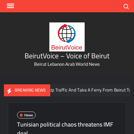
Skip
Search
to
content
BeirutVoice – Voice of Beirut
Beirut Lebanon Arab World News
You Can Now Skip Traffic And Take A Ferry From Beirut To Batr
BREAKING NEWS
News
Tunisian political chaos threatens IMF
deal