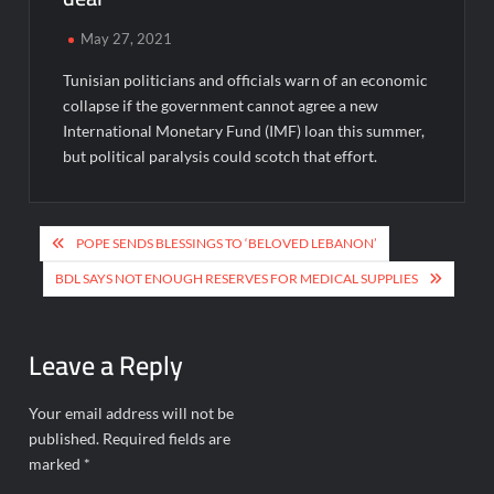
May 27, 2021
Tunisian politicians and officials warn of an economic
collapse if the government cannot agree a new
International Monetary Fund (IMF) loan this summer,
but political paralysis could scotch that effort.
Post
POPE SENDS BLESSINGS TO ‘BELOVED LEBANON’
navigation
BDL SAYS NOT ENOUGH RESERVES FOR MEDICAL SUPPLIES
Leave a Reply
Your email address will not be
published.
Required fields are
marked
*