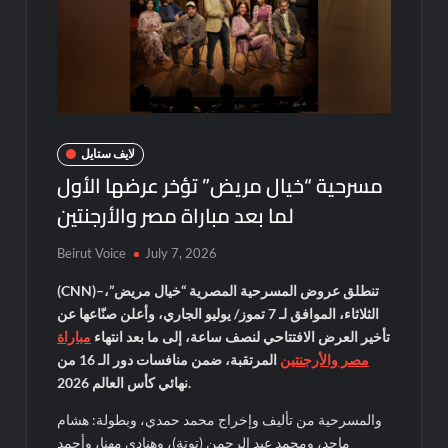
لايف ستايل
مسرحية “خيال مريض” تؤخر عرضها الأول
لما بعد مباراة مصر والأرجنتين
Beirut Voice
July 7, 2026
(CNN)
–تنطلق عروض المسرحية المصرية “خيال مريض”،
تموز/ يوليو الجاري، وأعلن صنّاعها عن
7
الثلاثاء، الموافق لـ
تأخير العرض الافتتاحي لنصف ساعة، إلى ما بعد انتهاء
مباراة
من
16
المرتقبة، ضمن منافسات دور الـ
مصر والأرجنتين
2026
نهائي كأس العالم
.
والمسرحية من تأليف وإخراج محمد حمدي، وبطولة: هشام
ماجد، ومحمد عبد الرحمن (توتة)، وهنادي مهنا، وأحمد