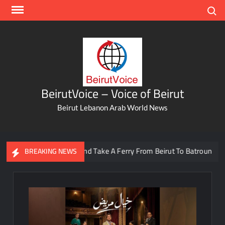
Skip
Search
to
content
BeirutVoice – Voice of Beirut
Beirut Lebanon Arab World News
n Now Skip Traffic And Take A Ferry From Beirut To Batroun
BREAKING NEWS