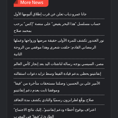
More News
جانا عمرو دياب تعلن عن قرب إطلاق ألبومها الأول
حساب مسلسل “هذا البحر يفيض” على منصة “إكس” يرحب
بمحمد صلاح
نور الغندور تكشف للمرة الأولى حقيقة مرضها وزواجها وعملها
الرمضاني القادم: حلقت شعري وهذا موقفي من الزوجة
الثانية
مصر.. السيسي يوجه رسالة لناشئات اليد بعد إنجاز كأس العالم
إنفانتينو يحظى بدعم قيادة الفيفا وسط تزايد دعوات استقالته
الأمير علي بن الحسين: وصلتنا مستحقات متأخرة من “فيفا”
وموقفنا ثابت بعدم دعم إنفانتينو
صلاح يوقّع لطرابزون رسميًا والنادي يكشف مدة التعاقد
“اعتراف بوقوع أخطاء ودعم إنفانتينو”.. إليك نتائج الاجتماع
الطارئ لـ”فيفا” في المغرب