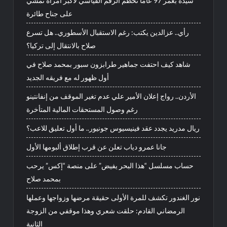
سيدة بعمر 97 عامًا تحطم الرقم القياسي لأكبر امرأة تمشي
على جناح طائرة
رأي.. عزالدين يكتب: رغم الاستقبال الأسطوري.. هل تسرع
صلاح بالانتقال إلى تركيا؟
شاهد كيف احتفت جماهير طرابزون سبور بمحمد صلاح في
أول ظهور له مع فريقه الجديد
الأردن.. رواج إعلان الأمير علي عدم تغير الموقف من إنفانتينو
رغم وصول المستحقات المالية المتأخرة
ريال مدريد يجدد عقد فينيسيوس جونيور.. ما أول تعليق للاعب؟
جانا عمرو دياب تعلن عن قرب إطلاق ألبومها الأول
حساب مسلسل “هذا البحر يفيض” على منصة “إكس” يرحب
بمحمد صلاح
نور الغندور تكشف للمرة الأولى حقيقة مرضها وزواجها وعملها
الرمضاني القادم: حلقت شعري وهذا موقفي من الزوجة
الثانية